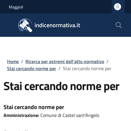
Salta al contenuto principale
Skip to footer content
Maggioli
indicenormativa.it
Briciole di pane
Home
/
Ricerca per estremi dell'atto normativo
/
Stai cercando norme per
/
Stai cercando norme per
Stai cercando norme per
Stai cercando norme per
Amministrazione:
Comune di Castel sant'Angelo