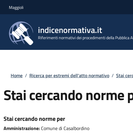
Salta al contenuto principale
Skip to footer content
Maggioli
indicenormativa.it
Riferimenti normativi dei procedimenti della Pubblica
Briciole di pane
Home
/
Ricerca per estremi dell'atto normativo
/
Stai ce
Stai cercando norme 
Stai cercando norme per
Amministrazione:
Comune di Casalbordino