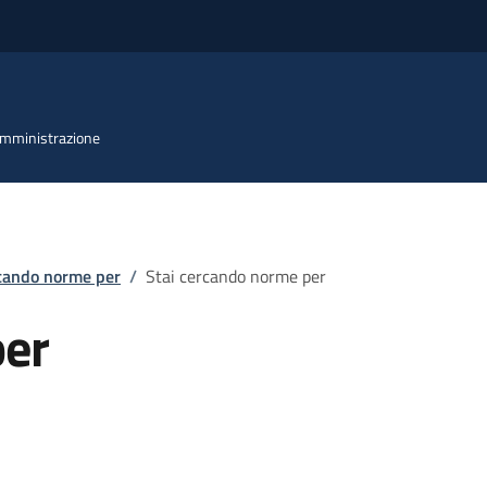
 Amministrazione
rcando norme per
/
Stai cercando norme per
per