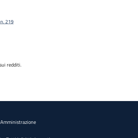
 n. 219
ui redditi.
a Amministrazione