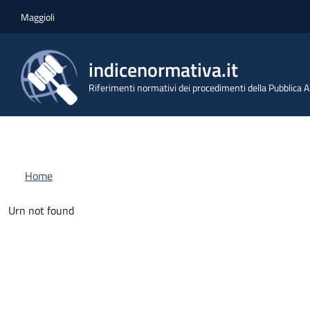
Salta al contenuto principale
Skip to footer content
Maggioli
indicenormativa.it
Riferimenti normativi dei procedimenti della Pubblica
Briciole di pane
Home
Urn not found