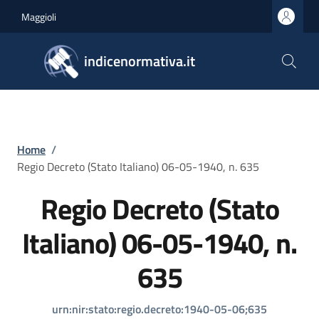
Salta al contenuto principale
Skip to footer content
Maggioli
indicenormativa.it
Briciole di pane
Home
/
Regio Decreto (Stato Italiano) 06-05-1940, n. 635
Regio Decreto (Stato
Italiano) 06-05-1940, n.
635
urn:nir:stato:regio.decreto:1940-05-06;635