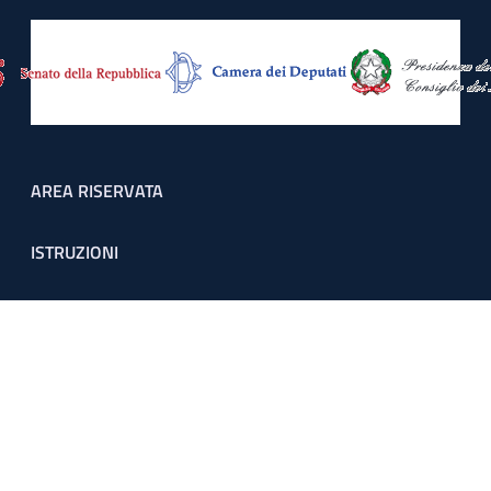
Footer menu
AREA RISERVATA
ISTRUZIONI