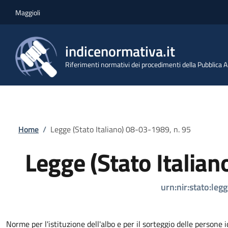
Salta al contenuto principale
Skip to footer content
Maggioli
indicenormativa.it
Riferimenti normativi dei procedimenti della Pubblica
Briciole di pane
Home
/
Legge (Stato Italiano) 08-03-1989, n. 95
Legge (Stato Italian
urn:nir:stato:le
Norme per l'istituzione dell'albo e per il sorteggio delle persone i