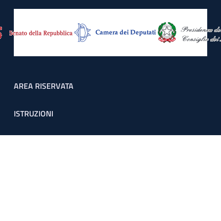
Footer menu
AREA RISERVATA
ISTRUZIONI