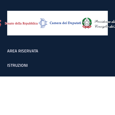
Footer menu
AREA RISERVATA
ISTRUZIONI