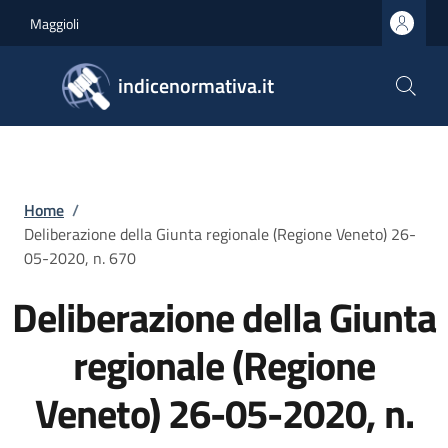
Salta al contenuto principale
Skip to footer content
Maggioli
indicenormativa.it
Briciole di pane
Home
/
Deliberazione della Giunta regionale (Regione Veneto) 26-
05-2020, n. 670
Deliberazione della Giunta
regionale (Regione
Veneto) 26-05-2020, n.