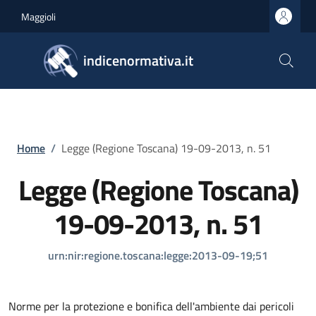
Salta al contenuto principale
Skip to footer content
Maggioli
indicenormativa.it
Briciole di pane
Home
/
Legge (Regione Toscana) 19-09-2013, n. 51
Legge (Regione Toscana)
19-09-2013, n. 51
urn:nir:regione.toscana:legge:2013-09-19;51
Norme per la protezione e bonifica dell'ambiente dai pericoli