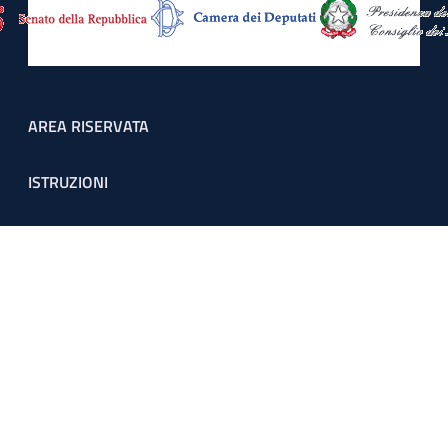
Footer menu
AREA RISERVATA
ISTRUZIONI