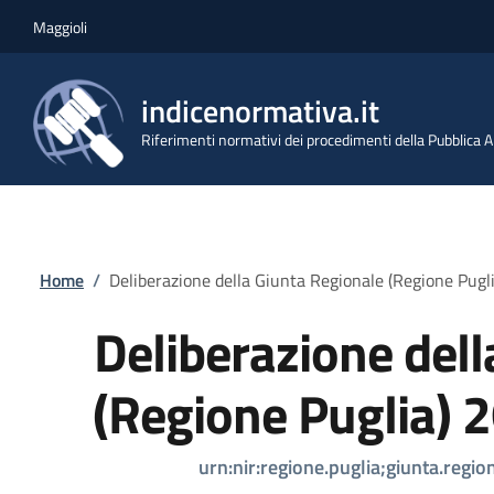
Salta al contenuto principale
Skip to footer content
Maggioli
indicenormativa.it
Riferimenti normativi dei procedimenti della Pubblica
Briciole di pane
Home
/
Deliberazione della Giunta Regionale (Regione Pug
Deliberazione dell
(Regione Puglia) 
urn:nir:regione.puglia;giunta.regi