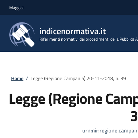
Salta al contenuto principale
Skip to footer content
Maggioli
indicenormativa.it
Riferimenti normativi dei procedimenti della Pubblica
Briciole di pane
Home
/
Legge (Regione Campania) 20-11-2018, n. 39
Legge (Regione Camp
3
urn:nir:regione.campan