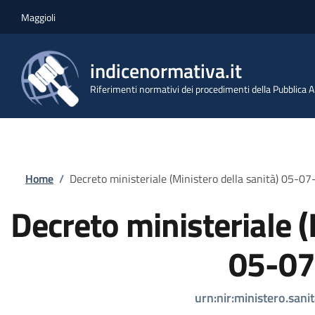
Salta al contenuto principale
Skip to footer content
Maggioli
indicenormativa.it
Riferimenti normativi dei procedimenti della Pubblica
Briciole di pane
Home
/
Decreto ministeriale (Ministero della sanità) 05-0
Decreto ministeriale (
05-07
urn:nir:ministero.san