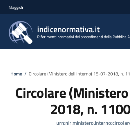
Salta al contenuto principale
Skip to footer content
Maggioli
indicenormativa.it
Riferimenti normativi dei procedimenti della Pubblica
Briciole di pane
Home
/
Circolare (Ministero dell'interno) 18-07-2018, n. 
Circolare (Ministero
2018, n. 110
urn:nir:ministero.interno:circo