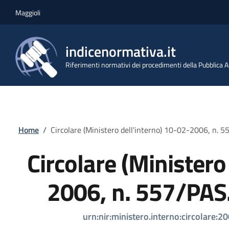
Salta al contenuto principale
Skip to footer content
Maggioli
indicenormativa.it
Riferimenti normativi dei procedimenti della Pubblica
Briciole di pane
Home
/
Circolare (Ministero dell'interno) 10-02-2006, n.
Circolare (Ministero
2006, n. 557/PAS
urn:nir:ministero.interno:circolare