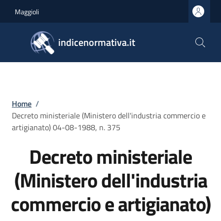
Salta al contenuto principale
Skip to footer content
Maggioli
indicenormativa.it
Briciole di pane
Home
/
Decreto ministeriale (Ministero dell'industria commercio e
artigianato) 04-08-1988, n. 375
Decreto ministeriale
(Ministero dell'industria
commercio e artigianato)