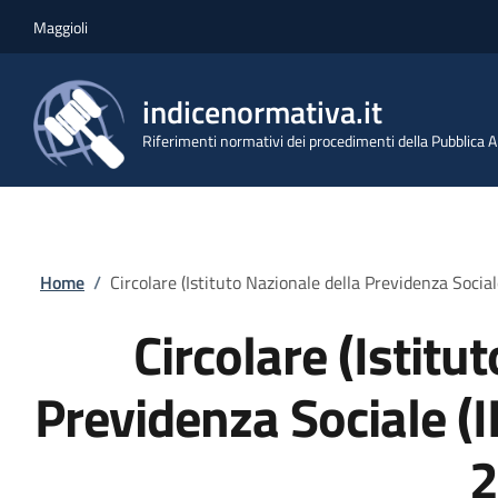
Salta al contenuto principale
Skip to footer content
Maggioli
indicenormativa.it
Riferimenti normativi dei procedimenti della Pubblica
Briciole di pane
Home
/
Circolare (Istituto Nazionale della Previdenza Soci
Circolare (Istitu
Previdenza Sociale (
2