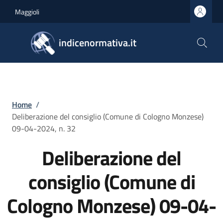
Salta al contenuto principale
Skip to footer content
Maggioli
indicenormativa.it
Briciole di pane
Home
/
Deliberazione del consiglio (Comune di Cologno Monzese)
09-04-2024, n. 32
Deliberazione del
consiglio (Comune di
Cologno Monzese) 09-04-